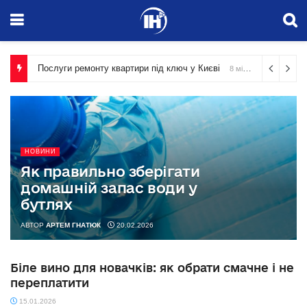
Послуги ремонту квартири під ключ у Києві
8 місяців тому
НОВИНИ
Як правильно зберігати
домашній запас води у
бутлях
АВТОР
АРТЕМ ГНАТЮК
20.02.2026
Біле вино для новачків: як обрати смачне і не
переплатити
15.01.2026