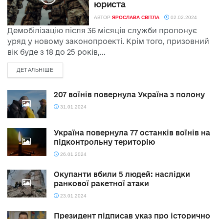
юриста
АВТОР
ЯРОСЛАВА СВІТЛА
02.02.2024
Демобілізацію після 36 місяців служби пропонує
уряд у новому законопроекті. Крім того, призовний
вік буде з 18 до 25 років,...
ДЕТАЛЬНІШЕ
207 воїнів повернула Україна з полону
31.01.2024
Україна повернула 77 останків воїнів на
підконтрольну територію
26.01.2024
Окупанти вбили 5 людей: наслідки
ранкової ракетної атаки
23.01.2024
Президент підписав указ про історично