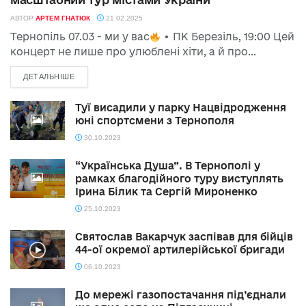
АВТОР
АРТЕМ ГНАТЮК
21.02.2025
Тернопіль 07.03 - ми у вас
• ПК Березіль, 19:00 Цей
концерт не лише про улюблені хіти, а й про...
ДЕТАЛЬНІШЕ
Туї висадили у парку Нацвідродження
юні спортсмени з Тернополя
30.10.2023
“Українська Душа”. В Тернополі у
рамках благодійного туру виступлять
Ірина Білик та Сергій Мироненко
25.10.2023
Святослав Вакарчук заспівав для бійців
44-ої окремої артилерійської бригади
06.10.2023
До мережі газопостачання під’єднали