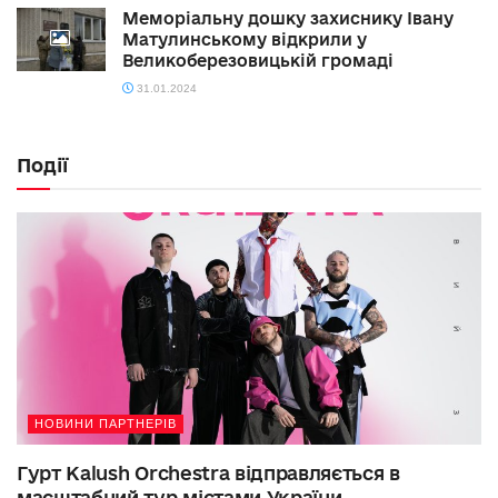
Меморіальну дошку захиснику Івану
Матулинському відкрили у
Великоберезовицькій громаді
31.01.2024
Події
НОВИНИ ПАРТНЕРІВ
Гурт Kalush Orchestra відправляється в
масштабний тур містами України