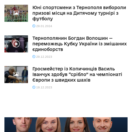
Юні спортсмени з Тернополя вибороли
призові місця на Дитячому турнірі з
футболу
29.01.2024
Тернополянин Богдан Волошин —
переможець Кубку України із змішаних
єдиноборств
29.12.2023
Гросмейстер із Копичинців Василь
Іванчук здобув “срібло” на чемпіонаті
Європи з швидких шахів
19.12.2023