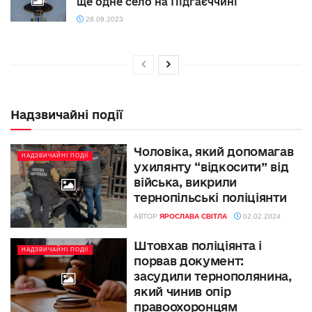
ще одне село на Підгаєччині
28.09.2023
Надзвичайні події
Чоловіка, який допомагав
НАДЗВИЧАЙНІ ПОДІЇ
ухилянту “відкосити” від
війська, викрили
тернопільські поліціянти
АВТОР
ЯРОСЛАВА СВІТЛА
02.02.2024
Штовхав поліціянта і
НАДЗВИЧАЙНІ ПОДІЇ
порвав документ:
засудили тернополянина,
який чинив опір
правоохоронцям