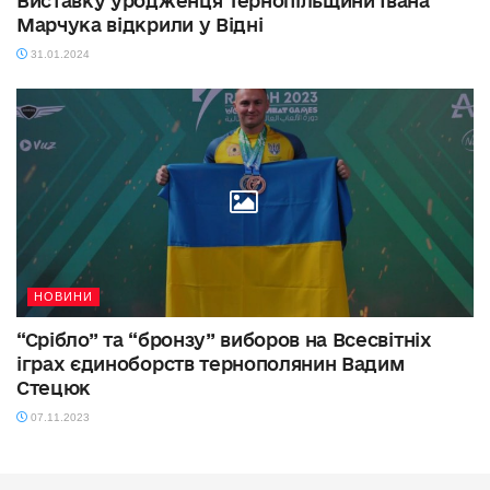
Виставку уродженця Тернопільщини Івана
Марчука відкрили у Відні
31.01.2024
НОВИНИ
“Срібло” та “бронзу” виборов на Всесвітніх
іграх єдиноборств тернополянин Вадим
Стецюк
07.11.2023