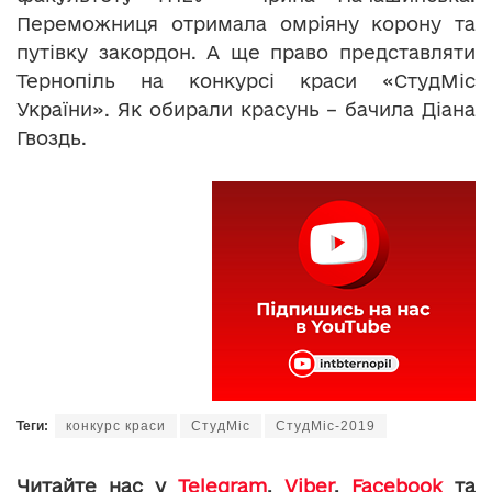
Переможниця отримала омріяну корону та
путівку закордон. А ще право представляти
Тернопіль на конкурсі краси «СтудМіс
України». Як обирали красунь – бачила Діана
Гвоздь.
Теги:
конкурс краси
СтудМіс
СтудМіс-2019
Читайте нас у
Telegram
,
Viber
,
Facebook
та