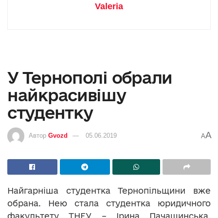
Valeria
У Тернополі обрали
найкрасивішу
студентку
A
Автор
Gvozd
05.06.2019
A
Найгарніша студентка Тернопільщини вже
обрана. Нею стала студентка юридичного
факультету ТНЕУ – Ірина Пачашинська.