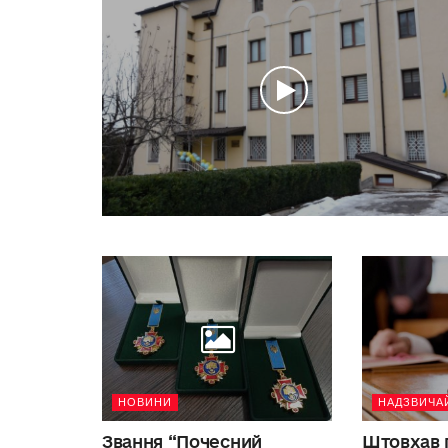
НОВИНИ
НАДЗВИЧАЙ
НОВИНИ
НОВИНИ
Як працює пролон
ремонту квартири
Звання “Почесний
Штовхав п