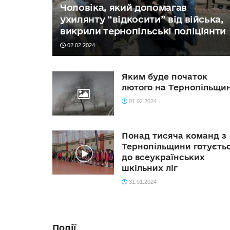
Чоловіка, який допомагав
ухилянту “відкосити” від війська,
викрили тернопільські поліціянти
02.02.2024
Яким буде початок
лютого на Тернопільщин
01.02.2024
Понад тисяча команд з
Тернопільщини готуєть
до всеукраїнських
шкільних ліг
31.01.2024
Події