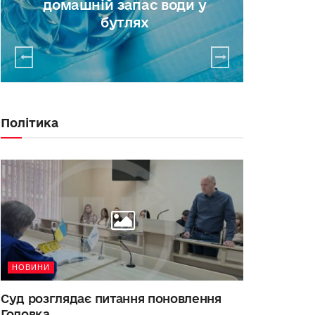
домашній запас води у
о
бутлях
Політика
НОВИНИ
Суд розглядає питання поновлення
Головка