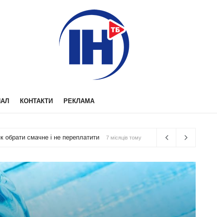
Телеканал 
НАЛ
КОНТАКТИ
РЕКЛАМА
и під ключ у Києві
9 місяців тому