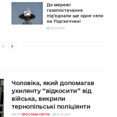
До мережі
газопостачання
під’єднали ще одне село
на Підгаєччині
28.09.2023
Чоловіка, який допомагав
ухилянту “відкосити” від
війська, викрили
тернопільські поліціянти
АВТОР
ЯРОСЛАВА СВІТЛА
02.02.2024