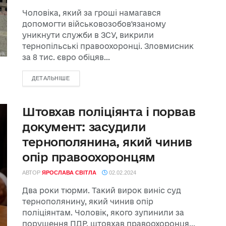
Чоловіка, який за гроші намагався
допомогти військовозобов'язаному
уникнути служби в ЗСУ, викрили
тернопільські правоохоронці. Зловмисник
за 8 тис. євро обіцяв...
ДЕТАЛЬНІШЕ
Штовхав поліціянта і порвав
документ: засудили
тернополянина, який чинив
опір правоохоронцям
АВТОР
ЯРОСЛАВА СВІТЛА
02.02.2024
Два роки тюрми. Такий вирок виніс суд
тернополянину, який чинив опір
поліціянтам. Чоловік, якого зупинили за
порушення ПДР, штовхав правоохоронця...