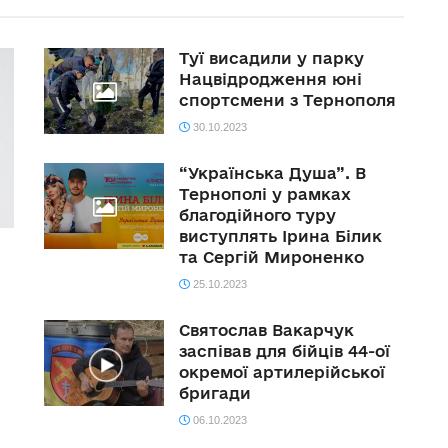
Туї висадили у парку
Нацвідродження юні
спортсмени з Тернополя
30.10.2023
“Українська Душа”. В
Тернополі у рамках
благодійного туру
виступлять Ірина Білик
та Сергій Мироненко
25.10.2023
Святослав Вакарчук
заспівав для бійців 44-ої
окремої артилерійської
бригади
06.10.2023