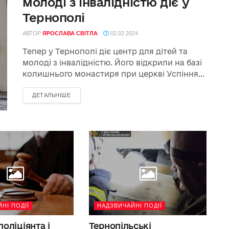
молоді з інвалідністю діє у
Тернополі
АВТОР
ЯРОСЛАВА СВІТЛА
02.02.2024
Тепер у Тернополі діє центр для дітей та
молоді з інвалідністю. Його відкрили на базі
колишнього монастиря при церкві Успіння...
ДЕТАЛЬНІШЕ
НОВИНИ
НІ ПОДІЇ
НАДЗВИЧАЙНІ ПОДІЇ
Банкір Альона Шевцова:
гація
Регулятор готує нові зміни у
оліціянта і
Тернопільські