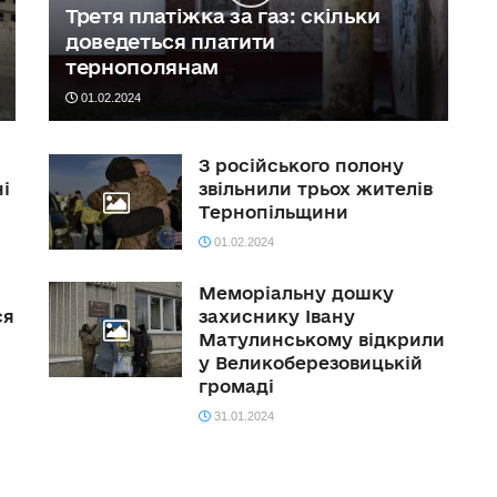
Третя платіжка за газ: скільки
доведеться платити
тернополянам
01.02.2024
З російського полону
і
звільнили трьох жителів
Тернопільщини
01.02.2024
Меморіальну дошку
ся
захиснику Івану
Матулинському відкрили
у Великоберезовицькій
громаді
31.01.2024