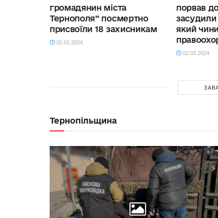
кредиту і коли вар
громадянин міста
порвав д
ключ у Києві
скористатися
Тернополя” посмертно
засудили
присвоїли 18 захисникам
який чини
правоохо
02.02.2024
02.02.2024
ЗАВ
Тернопільщина