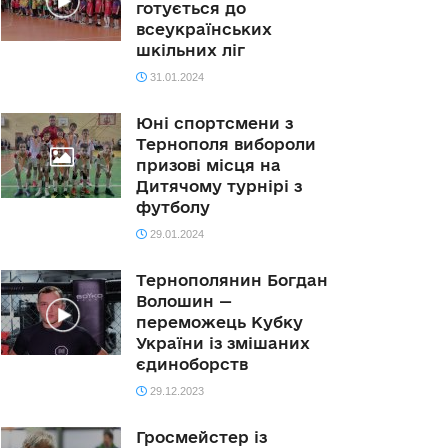
готується до
всеукраїнських
шкільних ліг
31.01.2024
Юні спортсмени з
Тернополя вибороли
призові місця на
Дитячому турнірі з
футболу
29.01.2024
Тернополянин Богдан
Волошин —
переможець Кубку
України із змішаних
єдиноборств
29.12.2023
Гросмейстер із