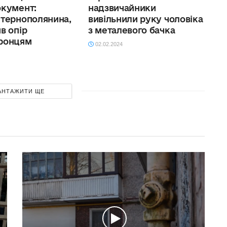
то нею
окумент:
надзвичайники
порядку еквайрингу
?
 тернополянина,
вивільнили руку чоловіка
платіжних інструментів
в опір
з металевого бачка
ронцям
02.02.2024
АНТАЖИТИ ЩЕ