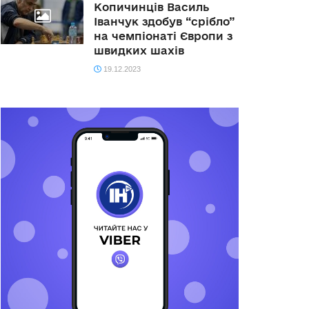
Копичинців Василь
Іванчук здобув “срібло”
на чемпіонаті Європи з
швидких шахів
19.12.2023