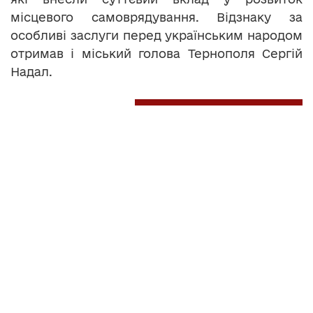
місцевого самоврядування. Відзнаку за
особливі заслуги перед українським народом
отримав і міський голова Тернополя Сергій
Надал.
Читайте нас у
Telegram
,
Viber
,
Facebook
та
Instagram
:
головні новини
Тернополя та
області.