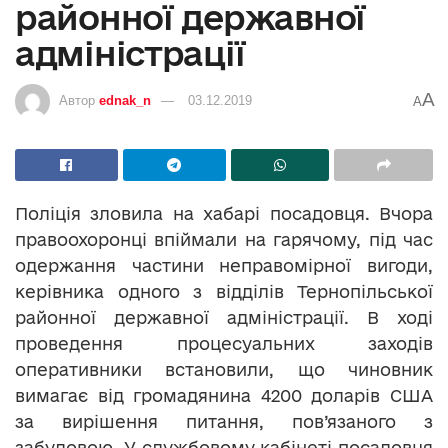
районної державної
адміністрації
A
Автор
ednak_n
03.12.2019
A
Поліція зловила на хабарі посадовця. Вчора
правоохоронці впіймали на гарячому, під час
одержання частини неправомірної вигоди,
керівника одного з відділів Тернопільської
районної державної адміністрації. В ході
проведення процесуальних заходів
оперативники встановили, що чиновник
вимагає від громадянина 4200 доларів США
за вирішення питання, пов’язаного з
забудовою. У службовому кабінеті посадовця