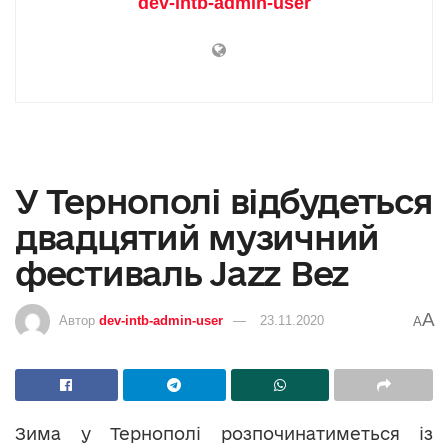
dev-intb-admin-user
У Тернополі відбудеться
двадцятий музичний
фестиваль Jazz Bez
A
Автор
dev-intb-admin-user
23.11.2020
A
Зима у Тернополі розпочинатиметься із