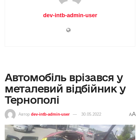
dev-intb-admin-user
Автомобіль врізався у
металевий відбійник у
Тернополі
A
Автор
dev-intb-admin-user
30.05.2022
A