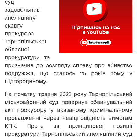
суд
задовольнив
апеляційну
скаргу
прокурора
Тернопільської
обласної
прокуратури та
призначив до розгляду справу про вбивство
подружжя, що сталось 25 років тому у
Підгородньому.
На початку травня 2022 року Тернопільський
міськрайонний суд повернув обвинувальний
акт прокурору у вказаному кримінальному
провадженні через невідповідність вимогам
КПК. Проте за принципової позиції
прокуратури Тернопільський апеляційний суд