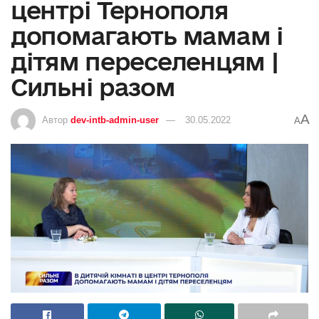
центрі Тернополя
допомагають мамам і
дітям переселенцям |
Сильні разом
A
Автор
dev-intb-admin-user
30.05.2022
A