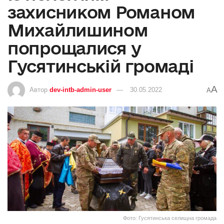
захисником Романом
Михайлишином
попрощалися у
Гусятинській громаді
A
Автор
dev-intb-admin-user
30.05.2022
A
Фото: Гусятинська селищна громада