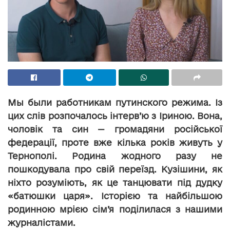
Мы были работникам путинского режима. Із
цих слів розпочалось інтерв’ю з Іриною. Вона,
чоловік та син — громадяни російської
федерації, проте вже кілька років живуть у
Тернополі. Родина жодного разу не
пошкодувала про свій переїзд. Кузішини, як
ніхто розуміють, як це танцювати під дудку
«батюшки царя». Історією та найбільшою
родинною мрією сім’я поділилася з нашими
журналістами.