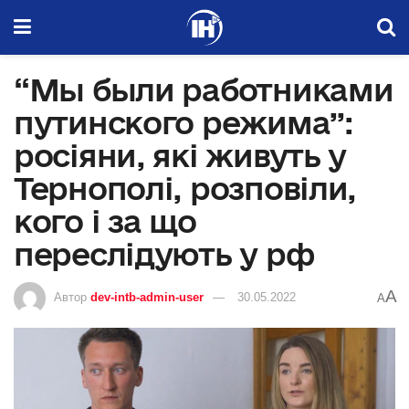
“Мы были работниками
путинского режима”:
росіяни, які живуть у
Тернополі, розповіли,
кого і за що
переслідують у рф
A
Автор
dev-intb-admin-user
30.05.2022
A