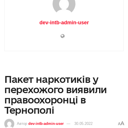
dev-intb-admin-user
Пакет наркотиків у
перехожого виявили
правоохоронці в
Тернополі
A
Автор
dev-intb-admin-user
30.05.2022
A