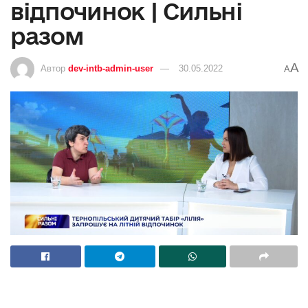
відпочинок | Сильні
разом
A
Автор
dev-intb-admin-user
30.05.2022
A