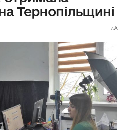
на Тернопільщині
A
A