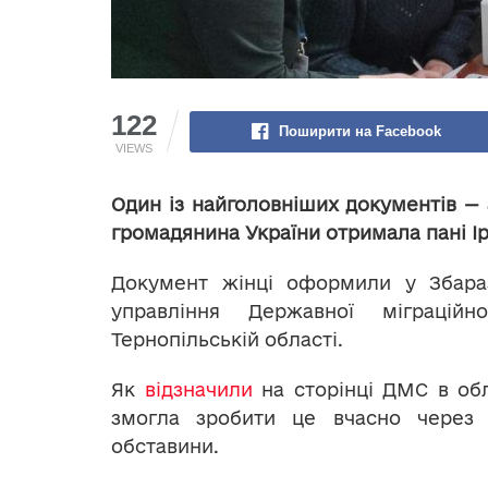
122
Поширити на Facebook
VIEWS
Один із найголовніших документів — а
громадянина України отримала пані Ір
Документ жінці оформили у Збараз
управління Державної міграцій
Тернопільській області.
Як
відзначили
на сторінці ДМС в обл
змогла зробити це вчасно через 
обставини.