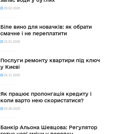
20.02.2026
Біле вино для новачків: як обрати
смачне і не переплатити
15.01.2026
Послуги ремонту квартири під ключ
у Києві
26.11.2025
Як працює пролонгація кредиту і
коли варто нею скористатися?
20.06.2025
Банкір Альона Шевцова: Регулятор
готує нові зміни у порядку