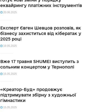
еквайрингу платіжних інструментів
20.06.2025
Експерт Євген Шевцов розповів, як
бізнесу захиститься від кібератак у
2025 році
19.05.2025
Вже 17 травня SHUMEI виступить з
сольним концертом у Тернополі
15.05.2025
«Креатор-Буд» продовжує
підтримувати збірну з художньої
гімнастики
15.05.2025