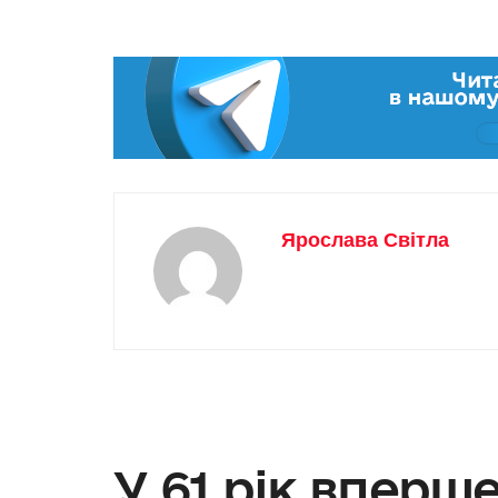
Ярослава Світла
У 61 рік вперш