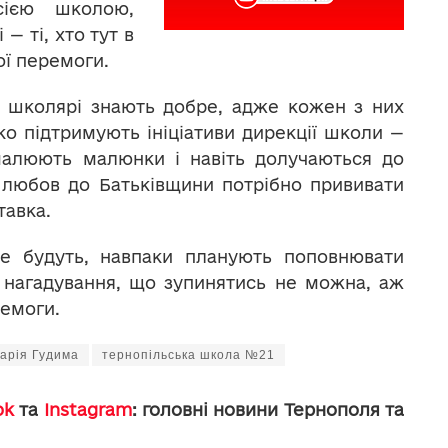
сією школою,
 — ті, хто тут в
ої перемоги.
и школярі знають добре, адже кожен з них
яко підтримують ініціативи дирекції школи —
 малюють малюнки і навіть долучаються до
о любов до Батьківщини потрібно прививати
тавка.
 не будуть, навпаки планують поповнювати
 нагадування, що зупинятись не можна, аж
ремоги.
арія Гудима
тернопільська школа №21
ok
та
Instagram
: головні новини Тернополя та