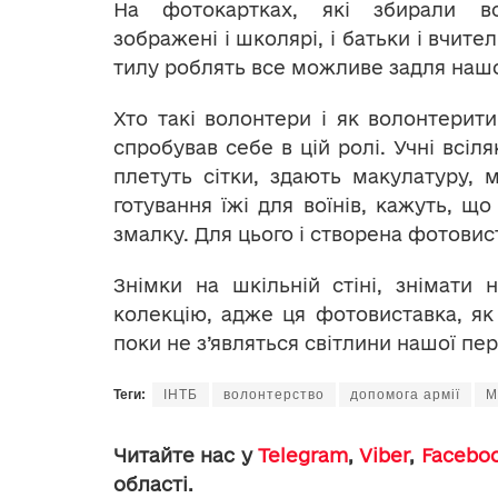
На фотокартках, які збирали в
зображені і школярі, і батьки і вчителі
тилу роблять все можливе задля наш
Хто такі волонтери і як волонтерит
спробував себе в цій ролі. Учні всіл
плетуть сітки, здають макулатуру,
готування їжі для воїнів, кажуть, щ
змалку. Для цього і створена фотовис
Знімки на шкільній стіні, знімати
колекцію, адже ця фотовиставка, як
поки не з’являться світлини нашої пе
Теги:
ІНТБ
волонтерство
допомога армії
М
Читайте нас у
Telegram
,
Viber
,
Facebo
області.