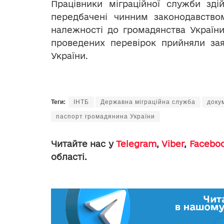
Працівники міграційної служби зді
передбачені чинним законодавство
належності до громадянства Україн
проведених перевірок прийняли за
України.
Теги:
ІНТБ
Державна міграційна служба
доку
паспорт громадянина України
Читайте нас у
Telegram
,
Viber
,
Facebo
області.