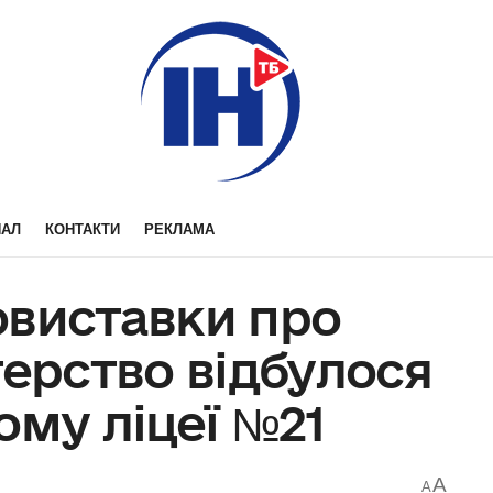
НАЛ
КОНТАКТИ
РЕКЛАМА
овиставки про
терство відбулося
ому ліцеї №21
A
A