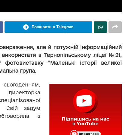
Поширити в Telegram
овираження, але й потужній інформаційний
 використати в Тернопільському ліцеї №21,
 фотовиставку “Маленькі історії великої
мальна група.
 сьогоденням,
 директорка
ціалізованої
. Свій задум
обговорила з