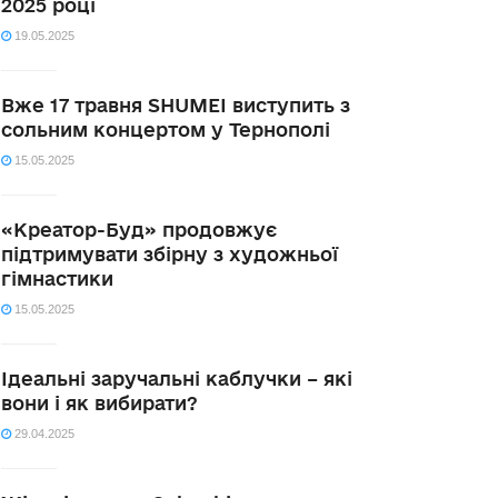
2025 році
19.05.2025
Вже 17 травня SHUMEI виступить з
сольним концертом у Тернополі
15.05.2025
«Креатор-Буд» продовжує
підтримувати збірну з художньої
гімнастики
15.05.2025
Ідеальні заручальні каблучки – які
вони і як вибирати?
29.04.2025