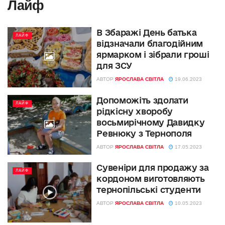
Лайф
В Збаражі День батька
ЛАЙФ
відзначали благодійним
ярмарком і зібрали гроші
для ЗСУ
АВТОР
ЯРОСЛАВА СВІТЛА
19.06.2023
Допоможіть здолати
ЛАЙФ
рідкісну хворобу
восьмирічному Давидку
Ревнюку з Тернополя
АВТОР
ЯРОСЛАВА СВІТЛА
17.05.2023
Сувеніри для продажу за
ЛАЙФ
кордоном виготовляють
тернопільські студенти
АВТОР
ЯРОСЛАВА СВІТЛА
10.05.2023