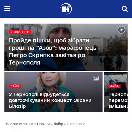
ВІЙНА З РФ
Пройде пішки, щоб зібрати
гроші на “Азов”: марафонець
Петро Скрипка завітав до
Тернополя
ЛАЙФ
ЛАЙФ
У Тернополі відбудеться
Тернопол
довгоочікуваний концерт Оксани
переможе
Білозір
змішаних
Головна сторінка
»
Новини
»
Лайф
»
Сторінка 2