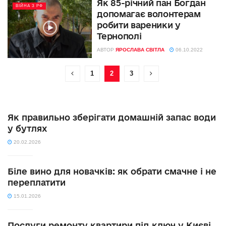
Як 85-річний пан Богдан
ВІЙНА З РФ
допомагає волонтерам
робити вареники у
Тернополі
АВТОР
ЯРОСЛАВА СВІТЛА
06.10.2022
1
2
3
Як правильно зберігати домашній запас води
у бутлях
20.02.2026
Біле вино для новачків: як обрати смачне і не
переплатити
15.01.2026
Послуги ремонту квартири під ключ у Києві