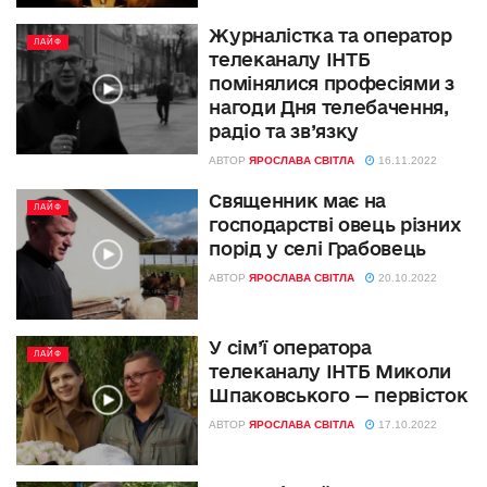
Журналістка та оператор
ЛАЙФ
телеканалу ІНТБ
помінялися професіями з
нагоди Дня телебачення,
радіо та зв’язку
АВТОР
ЯРОСЛАВА СВІТЛА
16.11.2022
Священник має на
ЛАЙФ
господарстві овець різних
порід у селі Грабовець
АВТОР
ЯРОСЛАВА СВІТЛА
20.10.2022
У сім’ї оператора
ЛАЙФ
телеканалу ІНТБ Миколи
Шпаковського — первісток
АВТОР
ЯРОСЛАВА СВІТЛА
17.10.2022