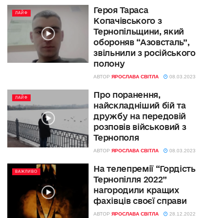
Героя Тараса
ЛАЙФ
Копачівського з
Тернопільщини, який
обороняв “Азовсталь”,
звільнили з російського
полону
АВТОР
ЯРОСЛАВА СВІТЛА
08.03.2023
Про поранення,
ЛАЙФ
найскладніший бій та
дружбу на передовій
розповів військовий з
Тернополя
АВТОР
ЯРОСЛАВА СВІТЛА
08.03.2023
На телепремії “Гордість
ВАЖЛИВО
Тернопілля 2022”
нагородили кращих
фахівців своєї справи
АВТОР
ЯРОСЛАВА СВІТЛА
28.12.2022