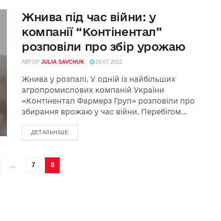
Жнива під час війни: у
компанії “Контінентал”
розповіли про збір урожаю
АВТОР
JULIA SAVCHUK
26.07.2022
Жнива у розпалі. У одній із найбільших
агропромислових компаній України
«Контінентал Фармерз Груп» розповіли про
збирання врожаю у час війни. Перебігом...
ДЕТАЛЬНІШЕ
…
7
8