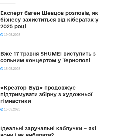
Експерт Євген Шевцов розповів, як
бізнесу захиститься від кібератак у
2025 році
19.05.2025
Вже 17 травня SHUMEI виступить з
сольним концертом у Тернополі
15.05.2025
«Креатор-Буд» продовжує
підтримувати збірну з художньої
гімнастики
15.05.2025
Ідеальні заручальні каблучки – які
вони і як вибирати?