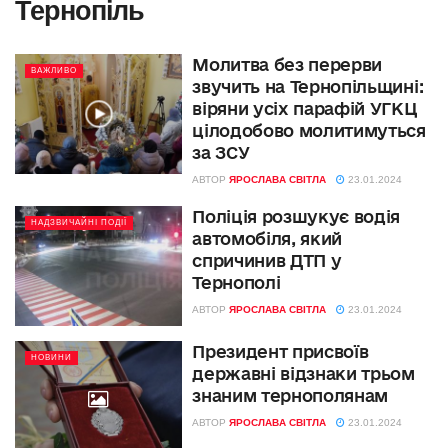
Тернопіль
Молитва без перерви
ВАЖЛИВО
звучить на Тернопільщині:
віряни усіх парафій УГКЦ
цілодобово молитимуться
за ЗСУ
АВТОР
ЯРОСЛАВА СВІТЛА
23.01.2024
Поліція розшукує водія
НАДЗВИЧАЙНІ ПОДІЇ
автомобіля, який
спричинив ДТП у
Тернополі
АВТОР
ЯРОСЛАВА СВІТЛА
23.01.2024
Президент присвоїв
НОВИНИ
державні відзнаки трьом
знаним тернополянам
АВТОР
ЯРОСЛАВА СВІТЛА
23.01.2024