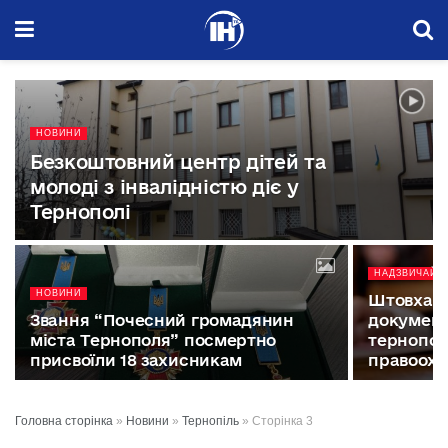
НОВИНИ
Безкоштовний центр дітей та
молоді з інвалідністю діє у
Тернополі
НАДЗВИЧАЙНІ
НОВИНИ
Штовхав 
Звання “Почесний громадянин
документ
міста Тернополя” посмертно
тернопол
присвоїли 18 захисникам
правоох
Головна сторінка
»
Новини
»
Тернопіль
»
Сторінка 3