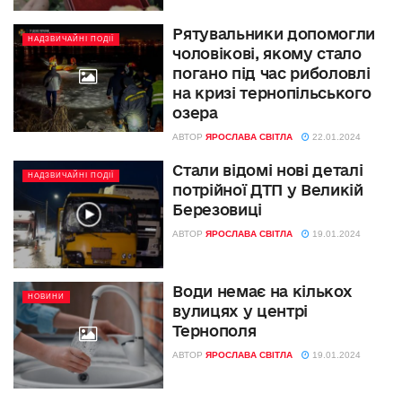
Рятувальники допомогли
НАДЗВИЧАЙНІ ПОДІЇ
чоловікові, якому стало
погано під час риболовлі
на кризі тернопільського
озера
АВТОР
ЯРОСЛАВА СВІТЛА
22.01.2024
Стали відомі нові деталі
НАДЗВИЧАЙНІ ПОДІЇ
потрійної ДТП у Великій
Березовиці
АВТОР
ЯРОСЛАВА СВІТЛА
19.01.2024
Води немає на кількох
НОВИНИ
вулицях у центрі
Тернополя
АВТОР
ЯРОСЛАВА СВІТЛА
19.01.2024