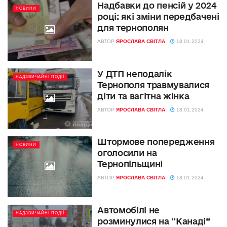
Надбавки до пенсій у 2024
НОВИНИ
році: які зміни передбачені
для тернополян
АВТОР
ЯРОСЛАВА СВІТЛА
18.01.2024
У ДТП неподалік
НАДЗВИЧАЙНІ ПОДІЇ
Тернополя травмувалися
діти та вагітна жінка
АВТОР
ЯРОСЛАВА СВІТЛА
18.01.2024
Штормове попередження
НОВИНИ
оголосили на
Тернопільщині
АВТОР
ЯРОСЛАВА СВІТЛА
18.01.2024
Автомобілі не
НАДЗВИЧАЙНІ ПОДІЇ
розминулися на “Канаді”