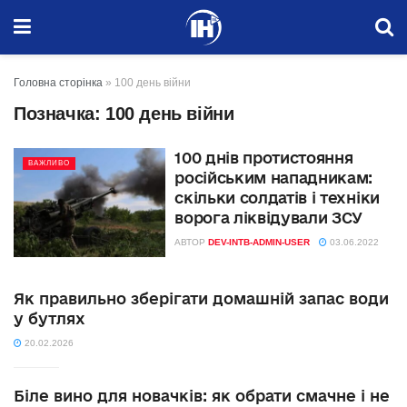
Головна сторінка
»
100 день війни
Позначка:
100 день війни
100 днів протистояння
ВАЖЛИВО
російським нападникам:
скільки солдатів і техніки
ворога ліквідували ЗСУ
АВТОР
DEV-INTB-ADMIN-USER
03.06.2022
Як правильно зберігати домашній запас води
у бутлях
20.02.2026
Біле вино для новачків: як обрати смачне і не