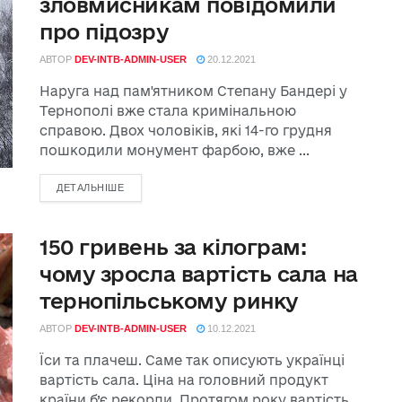
зловмисникам повідомили
про підозру
АВТОР
DEV-INTB-ADMIN-USER
20.12.2021
Наруга над пам'ятником Степану Бандері у
Тернополі вже стала кримінальною
справою. Двох чоловіків, які 14-го грудня
пошкодили монумент фарбою, вже ...
ДЕТАЛЬНІШЕ
150 гривень за кілограм:
чому зросла вартість сала на
тернопільському ринку
АВТОР
DEV-INTB-ADMIN-USER
10.12.2021
Їси та плачеш. Саме так описують українці
вартість сала. Ціна на головний продукт
країни б’є рекорди. Протягом року вартість