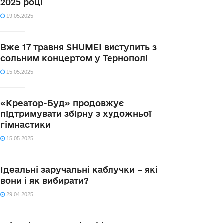
2025 році
19.05.2025
Вже 17 травня SHUMEI виступить з
сольним концертом у Тернополі
15.05.2025
«Креатор-Буд» продовжує
підтримувати збірну з художньої
гімнастики
15.05.2025
Ідеальні заручальні каблучки – які
вони і як вибирати?
29.04.2025