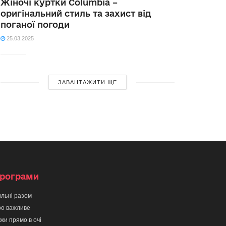
Жіночі куртки Columbia –
оригінальний стиль та захист від
поганої погоди
25.03.2025
ЗАВАНТАЖИТИ ЩЕ
рограми
льні разом
о важливе
жи прямо в очі