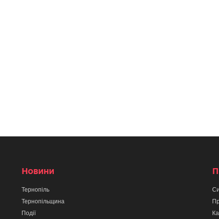
Новини
П
Тернопіль
Си
Тернопільщина
Пр
Події
Ка