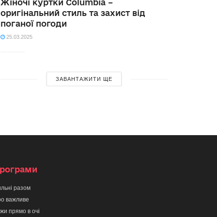
Жіночі куртки Columbia –
оригінальний стиль та захист від
поганої погоди
25.03.2025
ЗАВАНТАЖИТИ ЩЕ
рограми
льні разом
о важливе
жи прямо в очі