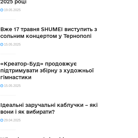
2025 році
19.05.2025
Вже 17 травня SHUMEI виступить з
сольним концертом у Тернополі
15.05.2025
«Креатор-Буд» продовжує
підтримувати збірну з художньої
гімнастики
15.05.2025
Ідеальні заручальні каблучки – які
вони і як вибирати?
29.04.2025