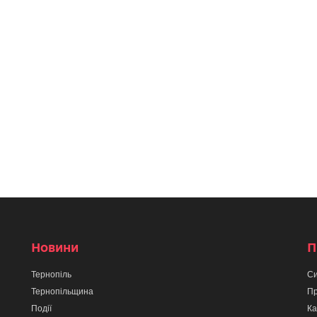
Новини
П
Тернопіль
Си
Тернопільщина
Пр
Події
Ка