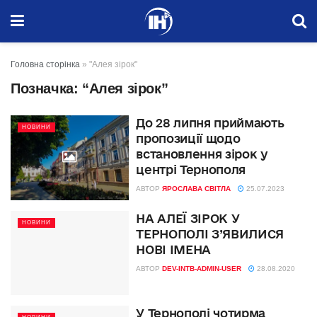
Головна сторінка
»
"Алея зірок"
Позначка:
“Алея зірок”
До 28 липня приймають
НОВИНИ
пропозиції щодо
встановлення зірок у
центрі Тернополя
АВТОР
ЯРОСЛАВА СВІТЛА
25.07.2023
НА АЛЕЇ ЗІРОК У
НОВИНИ
ТЕРНОПОЛІ З’ЯВИЛИСЯ
НОВІ ІМЕНА
АВТОР
DEV-INTB-ADMIN-USER
28.08.2020
У Тернополі чотирма