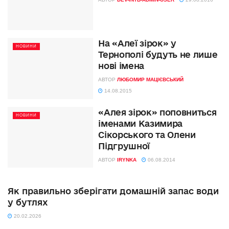
На «Алеї зірок» у
НОВИНИ
Тернополі будуть не лише
нові імена
АВТОР
ЛЮБОМИР МАЦІЄВСЬКИЙ
14.08.2015
«Алея зірок» поповниться
НОВИНИ
іменами Казимира
Сікорського та Олени
Підгрушної
АВТОР
IRYNKA
06.08.2014
Як правильно зберігати домашній запас води
у бутлях
20.02.2026