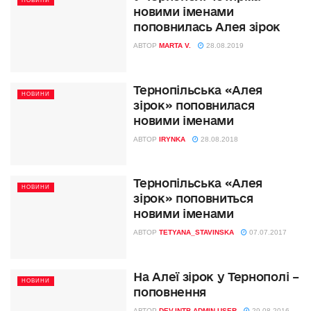
НОВИНИ
новими іменами
поповнилась Алея зірок
АВТОР
MARTA V.
28.08.2019
Тернопільська «Алея
НОВИНИ
зірок» поповнилася
новими іменами
АВТОР
IRYNKA
28.08.2018
Тернопільська «Алея
НОВИНИ
зірок» поповниться
новими іменами
АВТОР
TETYANA_STAVINSKA
07.07.2017
На Алеї зірок у Тернополі –
НОВИНИ
поповнення
АВТОР
DEV-INTB-ADMIN-USER
29.08.2016