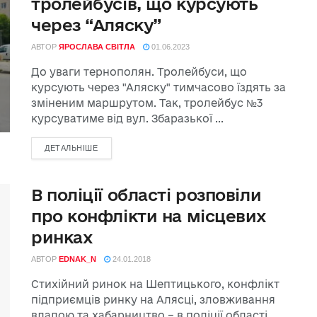
тролейбусів, що курсують
через “Аляску”
АВТОР
ЯРОСЛАВА СВІТЛА
01.06.2023
До уваги тернополян. Тролейбуси, що
курсують через "Аляску" тимчасово їздять за
зміненим маршрутом. Так, тролейбус №3
курсуватиме від вул. Збаразької ...
ДЕТАЛЬНІШЕ
В поліції області розповіли
про конфлікти на місцевих
ринках
АВТОР
EDNAK_N
24.01.2018
Стихійний ринок на Шептицького, конфлікт
підприємців ринку на Алясці, зловживання
владою та хабарництво – в поліції області