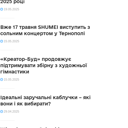
2025 році
19.05.2025
Вже 17 травня SHUMEI виступить з
сольним концертом у Тернополі
15.05.2025
«Креатор-Буд» продовжує
підтримувати збірну з художньої
гімнастики
15.05.2025
Ідеальні заручальні каблучки – які
вони і як вибирати?
29.04.2025