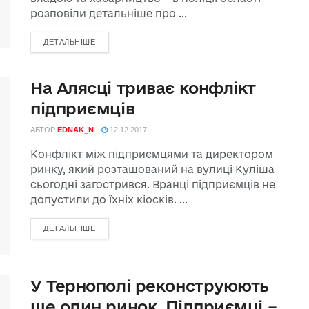
розповіли детальніше про ...
ДЕТАЛЬНІШЕ
На Алясці триває конфлікт
підприємців
АВТОР
EDNAK_N
12.12.2017
Конфлікт між підприємцями та директором
ринку, який розташований на вулиці Куліша
сьогодні загострився. Вранці підприємців не
допустили до їхніх кіосків. ...
ДЕТАЛЬНІШЕ
У Тернополі реконструюють
ще один ринок. Підприємці –