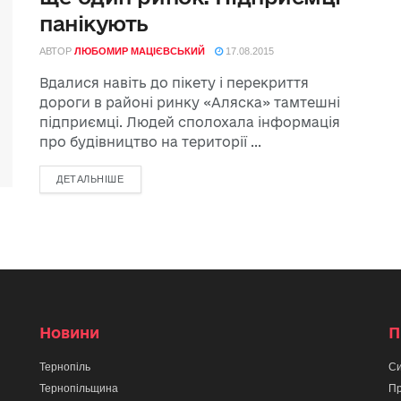
панікують
АВТОР
ЛЮБОМИР МАЦІЄВСЬКИЙ
17.08.2015
Вдалися навіть до пікету і перекриття
дороги в районі ринку «Аляска» тамтешні
підприємці. Людей сполохала інформація
про будівництво на території ...
ДЕТАЛЬНІШЕ
Новини
П
Тернопіль
Си
Тернопільщина
Пр