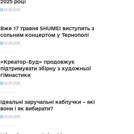
2025 році
19.05.2025
Вже 17 травня SHUMEI виступить з
сольним концертом у Тернополі
15.05.2025
«Креатор-Буд» продовжує
підтримувати збірну з художньої
гімнастики
15.05.2025
Ідеальні заручальні каблучки – які
вони і як вибирати?
29.04.2025