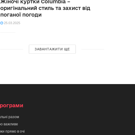
Жіночі куртки Columbia –
оригінальний стиль та захист від
поганої погоди
25.03.2025
ЗАВАНТАЖИТИ ЩЕ
рограми
льні разом
о важливе
жи прямо в очі