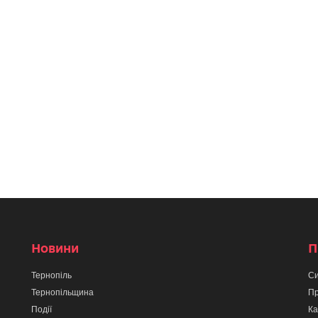
Новини
П
Тернопіль
Си
Тернопільщина
Пр
Події
Ка