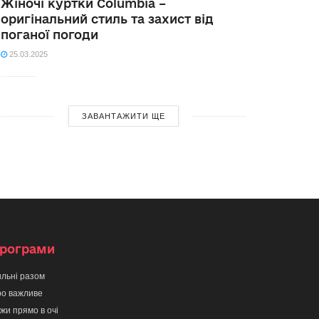
Жіночі куртки Columbia –
оригінальний стиль та захист від
поганої погоди
25.03.2025
ЗАВАНТАЖИТИ ЩЕ
рограми
льні разом
о важливе
жи прямо в очі