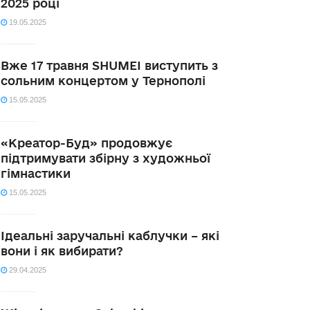
2025 році
19.05.2025
Вже 17 травня SHUMEI виступить з
сольним концертом у Тернополі
15.05.2025
«Креатор-Буд» продовжує
підтримувати збірну з художньої
гімнастики
15.05.2025
Ідеальні заручальні каблучки – які
вони і як вибирати?
29.04.2025