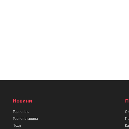
Новини
П
Тернопіль
Си
Тернопільщина
Пр
Події
Ка