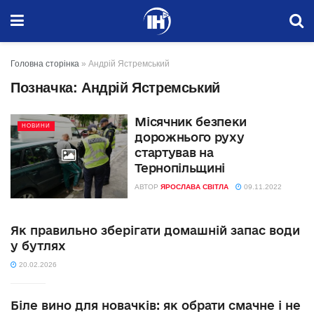
Головна сторінка
»
Андрій Ястремський
Позначка:
Андрій Ястремський
Місячник безпеки
НОВИНИ
дорожнього руху
стартував на
Тернопільщині
АВТОР
ЯРОСЛАВА СВІТЛА
09.11.2022
Як правильно зберігати домашній запас води
у бутлях
20.02.2026
Біле вино для новачків: як обрати смачне і не