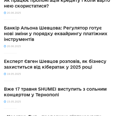
Як працює пролонгація кредиту і коли варто
нею скористатися?
20.06.2025
Банкір Альона Шевцова: Регулятор готує
нові зміни у порядку еквайрингу платіжних
інструментів
20.06.2025
Експерт Євген Шевцов розповів, як бізнесу
захиститься від кібератак у 2025 році
19.05.2025
Вже 17 травня SHUMEI виступить з сольним
концертом у Тернополі
15.05.2025