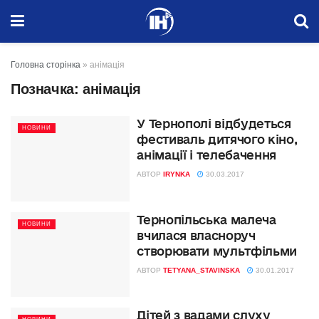
Головна сторінка
»
анімація
Позначка:
анімація
У Тернополі відбудеться
НОВИНИ
фестиваль дитячого кіно,
анімації і телебачення
АВТОР
IRYNKA
30.03.2017
Тернопільська малеча
НОВИНИ
вчилася власноруч
створювати мультфільми
АВТОР
TETYANA_STAVINSKA
30.01.2017
Дітей з вадами слуху