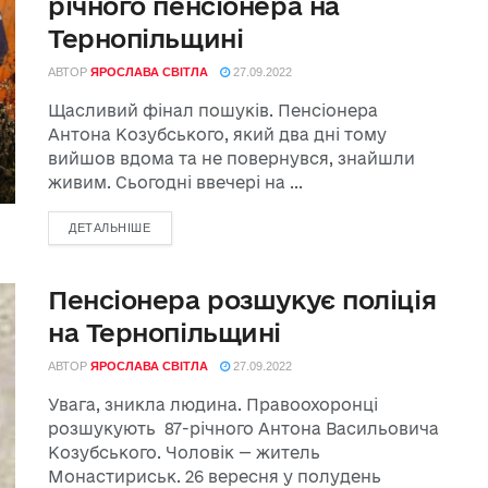
річного пенсіонера на
Тернопільщині
АВТОР
ЯРОСЛАВА СВІТЛА
27.09.2022
Щасливий фінал пошуків. Пенсіонера
Антона Козубського, який два дні тому
вийшов вдома та не повернувся, знайшли
живим. Сьогодні ввечері на ...
ДЕТАЛЬНІШЕ
Пенсіонера розшукує поліція
на Тернопільщині
АВТОР
ЯРОСЛАВА СВІТЛА
27.09.2022
Увага, зникла людина. Правоохоронці
розшукують 87-річного Антона Васильовича
Козубського. Чоловік — житель
Монастириськ. 26 вересня у полудень