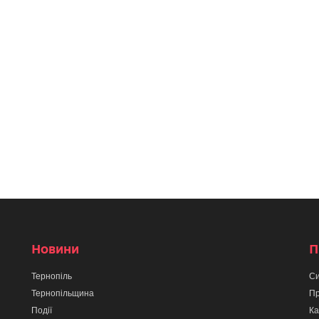
Новини
П
Тернопіль
Си
Тернопільщина
Пр
Події
Ка