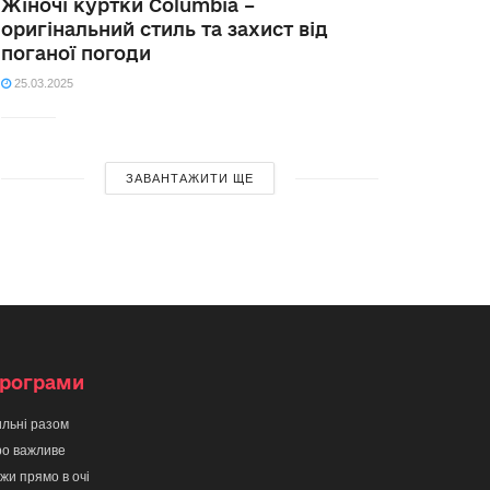
Жіночі куртки Columbia –
оригінальний стиль та захист від
поганої погоди
25.03.2025
ЗАВАНТАЖИТИ ЩЕ
рограми
льні разом
о важливе
жи прямо в очі