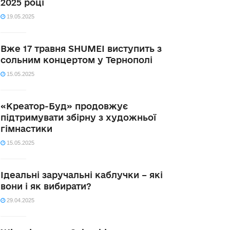
2025 році
19.05.2025
Вже 17 травня SHUMEI виступить з
сольним концертом у Тернополі
15.05.2025
«Креатор-Буд» продовжує
підтримувати збірну з художньої
гімнастики
15.05.2025
Ідеальні заручальні каблучки – які
вони і як вибирати?
29.04.2025