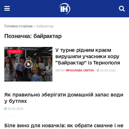
Головна сторінка
»
байрактар
Позначка:
байрактар
У турне рідним краєм
НОВИНИ
вирушили учасники хору
“Байрактар” із Тернополя
АВТОР
ЯРОСЛАВА СВІТЛА
02.08.2022
Як правильно зберігати домашній запас води
у бутлях
20.02.2026
Біле вино для новачків: як обрати смачне і не