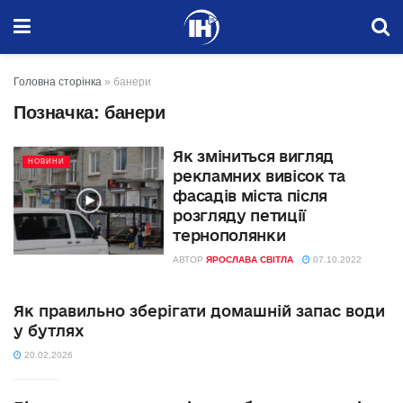
Головна сторінка
»
банери
Позначка:
банери
Як зміниться вигляд
НОВИНИ
рекламних вивісок та
фасадів міста після
розгляду петиції
тернополянки
АВТОР
ЯРОСЛАВА СВІТЛА
07.10.2022
Як правильно зберігати домашній запас води
у бутлях
20.02.2026