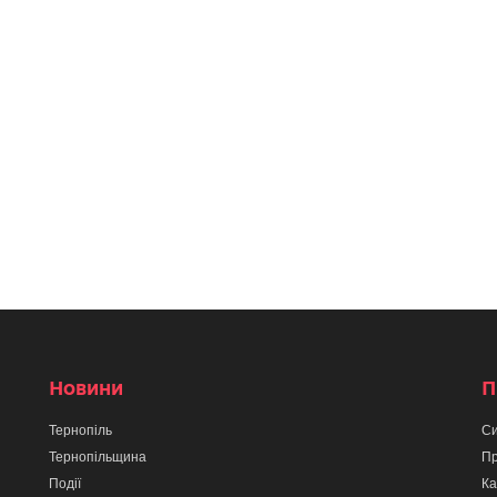
Новини
П
Тернопіль
Си
Тернопільщина
Пр
Події
Ка