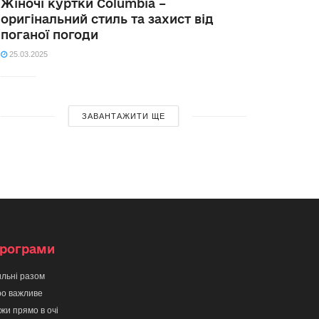
Жіночі куртки Columbia –
оригінальний стиль та захист від
поганої погоди
25.03.2025
ЗАВАНТАЖИТИ ЩЕ
рограми
льні разом
о важливе
жи прямо в очі