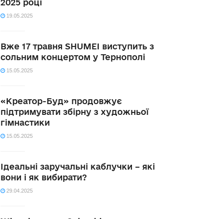
2025 році
19.05.2025
Вже 17 травня SHUMEI виступить з
сольним концертом у Тернополі
15.05.2025
«Креатор-Буд» продовжує
підтримувати збірну з художньої
гімнастики
15.05.2025
Ідеальні заручальні каблучки – які
вони і як вибирати?
29.04.2025