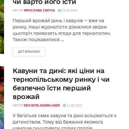
чи варто його їсти
АВТОР
ЯРОСЛАВА СВІТЛА
13.06.2023
Перший врожай динь і кавунів — вже на
ринку. Наші журналісти дізналися звідки
цьогоріч привозять ягоди для тернополян.
Також поцікавилися ...
ДЕТАЛЬНІШЕ
Кавуни та дині: які ціни на
тернопільському ринку і чи
безпечно їсти перший
врожай
АВТОР
DEV-INTB-ADMIN-USER
11.06.2021
У багатьох смак кавуна та дині асоціюється з
дитинством. Тому від бажання якомога
швидше скуштувати спілих плодів