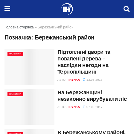
Головна сторінка
»
Бережанський район
Позначка:
Бережанський район
Підтоплені двори та
НОВИНИ
повалені дерева –
наслідки негоди на
Тернопільщині
АВТОР
IRYNKA
13.06.2018
На Бережанщині
НОВИНИ
незаконно вирубували ліс
АВТОР
IRYNKA
07.09.2017
В Бережанському районі,