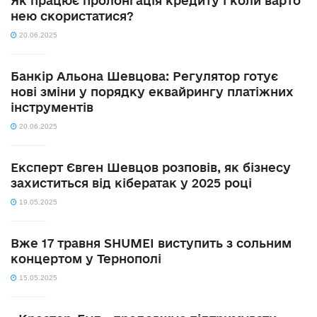
Як працює пролонгація кредиту і коли варто
нею скористатися?
20.06.2025
Банкір Альона Шевцова: Регулятор готує
нові зміни у порядку еквайрингу платіжних
інструментів
20.06.2025
Експерт Євген Шевцов розповів, як бізнесу
захиститься від кібератак у 2025 році
19.05.2025
Вже 17 травня SHUMEI виступить з сольним
концертом у Тернополі
15.05.2025