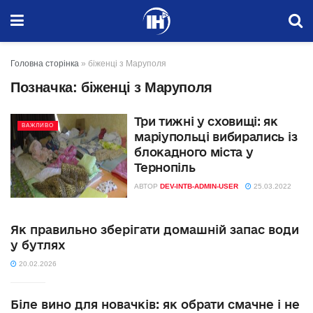
Головна сторінка
»
біженці з Маруполя
Позначка:
біженці з Маруполя
Три тижні у сховищі: як
ВАЖЛИВО
маріупольці вибирались із
блокадного міста у
Тернопіль
АВТОР
DEV-INTB-ADMIN-USER
25.03.2022
Як правильно зберігати домашній запас води
у бутлях
20.02.2026
Біле вино для новачків: як обрати смачне і не