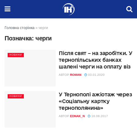
Головна сторінка
»
черги
Позначка:
черги
Після свят – на заробітки. У
НОВИНИ
тернопільських банках
шалені черги на оплату віз
АВТОР
ROMAN
03.01.2020
У Тернополі ажіотаж через
НОВИНИ
«Соціальну картку
тернополянина»
АВТОР
EDNAK_N
16.08.2017