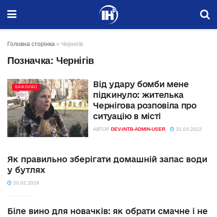
Головна сторінка
»
Чернігів
Позначка:
Чернігів
Від удару бомби мене
ВАЖЛИВО
підкинуло: жителька
Чернігова розповіла про
ситуацію в місті
АВТОР
DEV-INTB-ADMIN-USER
31.03.2022
Як правильно зберігати домашній запас води
у бутлях
20.02.2026
Біле вино для новачків: як обрати смачне і не