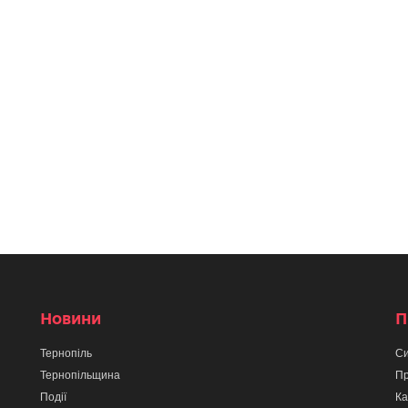
Новини
П
Тернопіль
Си
Тернопільщина
Пр
Події
Ка