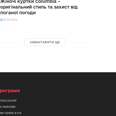
Жіночі куртки Columbia –
оригінальний стиль та захист від
поганої погоди
25.03.2025
ЗАВАНТАЖИТИ ЩЕ
рограми
льні разом
о важливе
жи прямо в очі