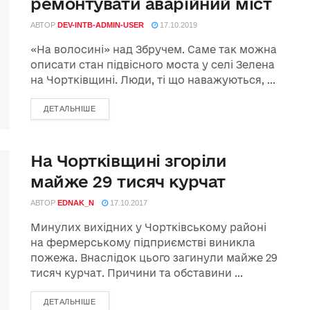
ремонтувати аварійний міст
АВТОР
DEV-INTB-ADMIN-USER
17.10.2019
«На волосині» над Збручем. Саме так можна
описати стан підвісного моста у селі Зелена
на Чортківщині. Люди, ті що наважуються, ...
ДЕТАЛЬНІШЕ
На Чортківщині згоріли
майже 29 тисяч курчат
АВТОР
EDNAK_N
17.10.2017
Минулих вихідних у Чортківському районі
на фермерському підприємстві виникла
пожежа. Внаслідок цього загинули майже 29
тисяч курчат. Причини та обставини ...
ДЕТАЛЬНІШЕ