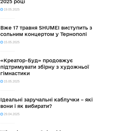
2025 році
19.05.2025
Вже 17 травня SHUMEI виступить з
сольним концертом у Тернополі
15.05.2025
«Креатор-Буд» продовжує
підтримувати збірну з художньої
гімнастики
15.05.2025
Ідеальні заручальні каблучки – які
вони і як вибирати?
29.04.2025