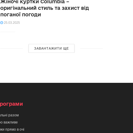
Жіночі куртки Columbia –
оригінальний стиль та захист від
поганої погоди
25.03.2025
ЗАВАНТАЖИТИ ЩЕ
рограми
льні разом
о важливе
жи прямо в очі