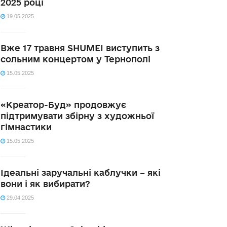
2025 році
19.05.2025
Вже 17 травня SHUMEI виступить з
сольним концертом у Тернополі
15.05.2025
«Креатор-Буд» продовжує
підтримувати збірну з художньої
гімнастики
15.05.2025
Ідеальні заручальні каблучки – які
вони і як вибирати?
29.04.2025