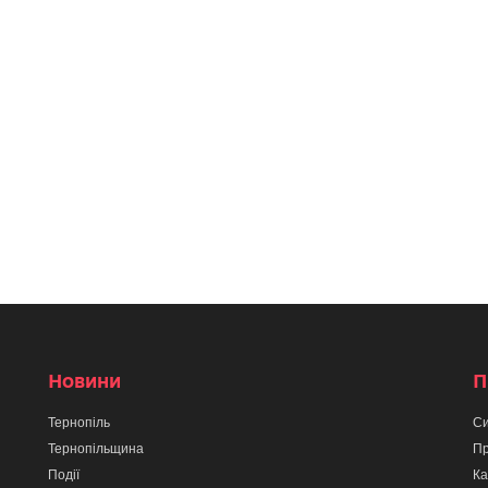
Новини
П
Тернопіль
Си
Тернопільщина
Пр
Події
Ка