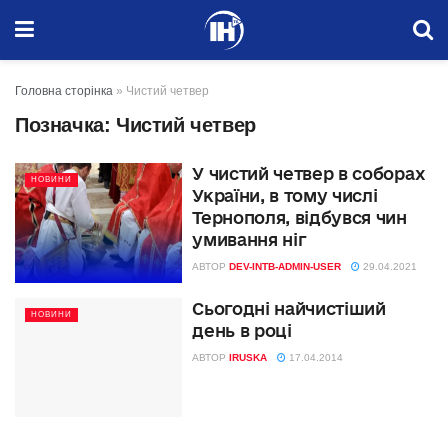
Головна сторінка
»
Чистий четвер
Позначка:
Чистий четвер
У чистий четвер в соборах
НОВИНИ
України, в тому числі
Тернополя, відбувся чин
умивання ніг
АВТОР
DEV-INTB-ADMIN-USER
29.04.2021
Сьогодні найчистіший
НОВИНИ
день в році
АВТОР
IRUSKA
17.04.2014