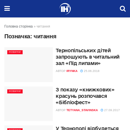
Головна сторінка
»
читання
Позначка:
читання
Тернопільських дітей
НОВИНИ
запрошують в читальний
зал «Під липами»
АВТОР
IRYNKA
25.06.2018
З показу «книжкових»
НОВИНИ
красунь розпочався
«Бібліофест»
АВТОР
TETYANA_STAVINSKA
27.09.2017
У Тернополі відбудеться