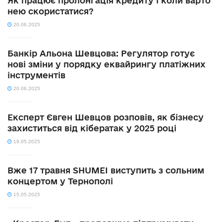
Як працює пролонгація кредиту і коли варто
нею скористатися?
20.06.2025
Банкір Альона Шевцова: Регулятор готує
нові зміни у порядку еквайрингу платіжних
інструментів
20.06.2025
Експерт Євген Шевцов розповів, як бізнесу
захиститься від кібератак у 2025 році
19.05.2025
Вже 17 травня SHUMEI виступить з сольним
концертом у Тернополі
15.05.2025