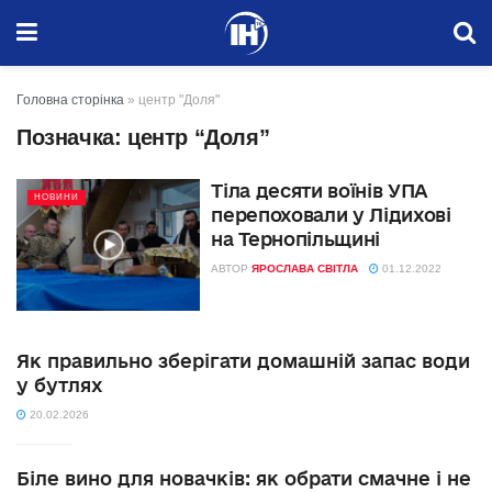
Головна сторінка
»
центр "Доля"
Позначка:
центр “Доля”
Тіла десяти воїнів УПА
НОВИНИ
перепоховали у Лідихові
на Тернопільщині
АВТОР
ЯРОСЛАВА СВІТЛА
01.12.2022
Як правильно зберігати домашній запас води
у бутлях
20.02.2026
Біле вино для новачків: як обрати смачне і не