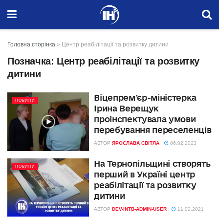
Головна сторінка
»
Центр реабілітації та розвитку дитини
Позначка:
Центр реабілітації та розвитку
дитини
Віцепрем’єр-міністерка
НОВИНИ
Ірина Верещук
проінспектувала умови
перебування переселенців
АВТОР
ЯРОСЛАВА СВІТЛА
06.02.2023
На Тернопільщині створять
НОВИНИ
перший в Україні центр
реабілітації та розвитку
дитини
АВТОР
DEV-INTB-ADMIN-USER
11.02.2021