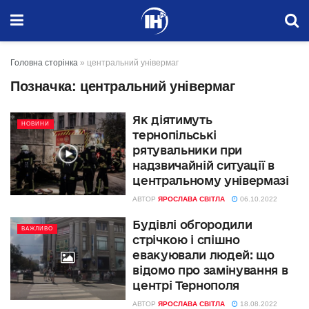
Головна сторінка
»
центральний універмаг
Позначка:
центральний універмаг
Як діятимуть
НОВИНИ
тернопільські
рятувальники при
надзвичайній ситуації в
центральному універмазі
АВТОР
ЯРОСЛАВА СВІТЛА
06.10.2022
Будівлі обгородили
ВАЖЛИВО
стрічкою і спішно
евакуювали людей: що
відомо про замінування в
центрі Тернополя
АВТОР
ЯРОСЛАВА СВІТЛА
18.08.2022