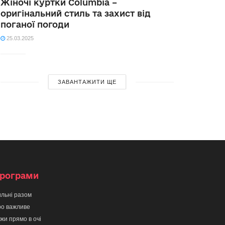
Жіночі куртки Columbia –
оригінальний стиль та захист від
поганої погоди
25.03.2025
ЗАВАНТАЖИТИ ЩЕ
рограми
льні разом
о важливе
жи прямо в очі