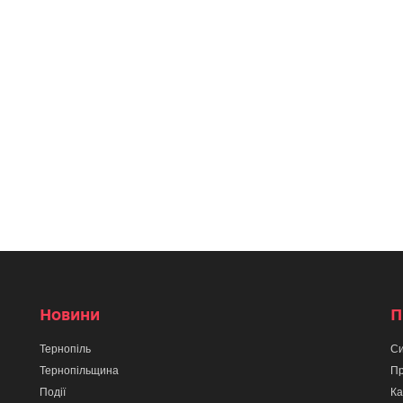
Новини
П
Тернопіль
Си
Тернопільщина
Пр
Події
Ка