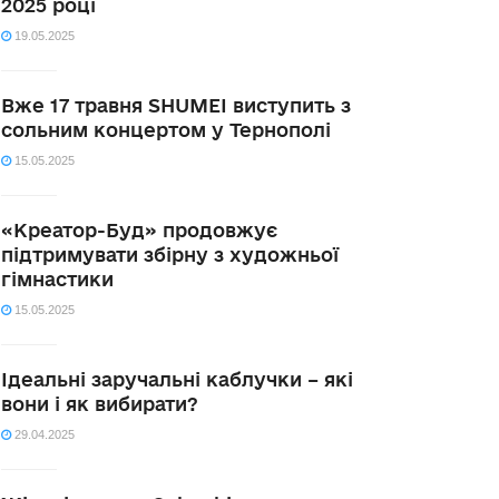
2025 році
19.05.2025
Вже 17 травня SHUMEI виступить з
сольним концертом у Тернополі
15.05.2025
«Креатор-Буд» продовжує
підтримувати збірну з художньої
гімнастики
15.05.2025
Ідеальні заручальні каблучки – які
вони і як вибирати?
29.04.2025