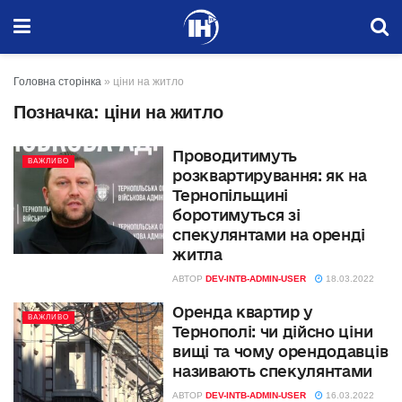
Головна сторінка
»
ціни на житло
Позначка:
ціни на житло
Проводитимуть
ВАЖЛИВО
розквартирування: як на
Тернопільщині
боротимуться зі
спекулянтами на оренді
житла
АВТОР
DEV-INTB-ADMIN-USER
18.03.2022
Оренда квартир у
ВАЖЛИВО
Тернополі: чи дійсно ціни
вищі та чому орендодавців
називають спекулянтами
АВТОР
DEV-INTB-ADMIN-USER
16.03.2022