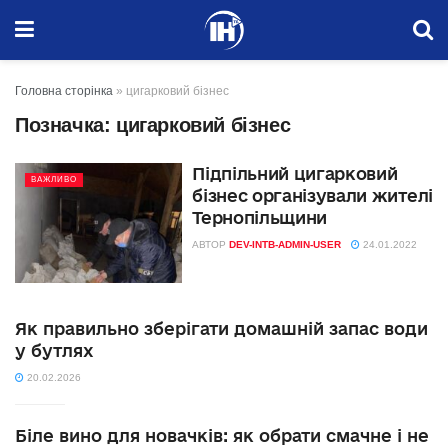
Головна сторінка
»
цигарковий бізнес
Позначка:
цигарковий бізнес
Підпільний цигарковий
ВАЖЛИВО
бізнес організували жителі
Тернопільщини
АВТОР
DEV-INTB-ADMIN-USER
24.01.2022
Як правильно зберігати домашній запас води
у бутлях
20.02.2026
Біле вино для новачків: як обрати смачне і не