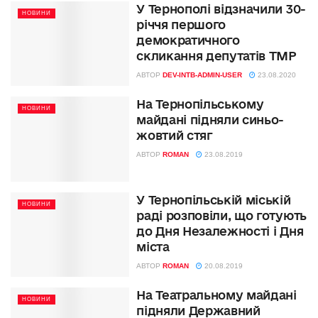
У Тернополі відзначили 30-
НОВИНИ
річчя першого
демократичного
скликання депутатів ТМР
АВТОР
DEV-INTB-ADMIN-USER
23.08.2020
На Тернопільському
НОВИНИ
майдані підняли синьо-
жовтий стяг
АВТОР
ROMAN
23.08.2019
У Тернопільській міській
НОВИНИ
раді розповіли, що готують
до Дня Незалежності і Дня
міста
АВТОР
ROMAN
20.08.2019
На Театральному майдані
НОВИНИ
підняли Державний