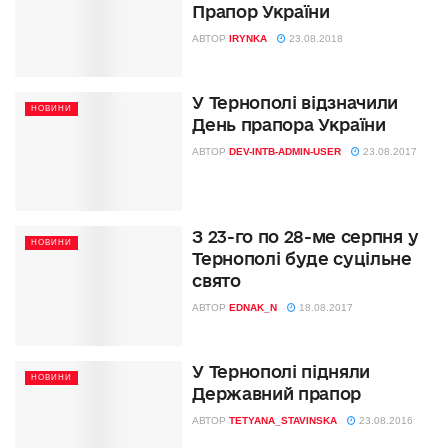
Прапор України
АВТОР
IRYNKA
23.08.2018
У Тернополі відзначили
НОВИНИ
День прапора України
АВТОР
DEV-INTB-ADMIN-USER
23.08.2017
З 23-го по 28-ме серпня у
НОВИНИ
Тернополі буде суцільне
свято
АВТОР
EDNAK_N
18.08.2017
У Тернополі підняли
НОВИНИ
Державний прапор
АВТОР
TETYANA_STAVINSKA
23.08.2016