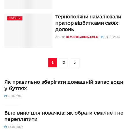
Тернополяни намалювали
НОВИНИ
прапор відбитками своїх
долонь
АВТОР
DEV-INTB-ADMIN-USER
23.08.2016
1
2
Як правильно зберігати домашній запас води
у бутлях
20.02.2026
Біле вино для новачків: як обрати смачне і не
переплатити
15.01.2026