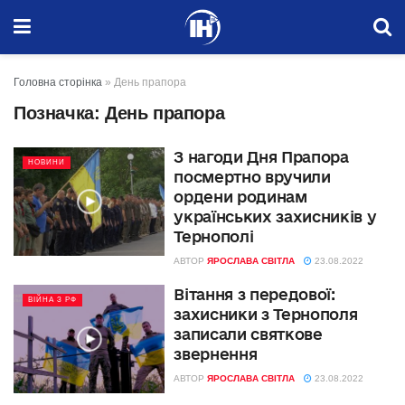
Головна сторінка
»
День прапора
Позначка:
День прапора
З нагоди Дня Прапора
НОВИНИ
посмертно вручили
ордени родинам
українських захисників у
Тернополі
АВТОР
ЯРОСЛАВА СВІТЛА
23.08.2022
Вітання з передової:
ВІЙНА З РФ
захисники з Тернополя
записали святкове
звернення
АВТОР
ЯРОСЛАВА СВІТЛА
23.08.2022