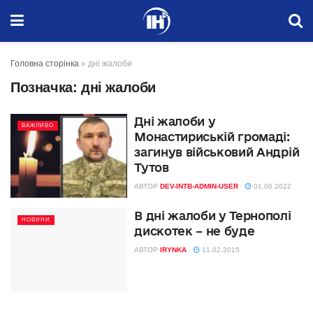
Головна сторінка
»
дні жалоби
Позначка:
дні жалоби
Дні жалоби у
ВАЖЛИВО
Монастириській громаді:
загинув військовий Андрій
Тутов
АВТОР
DEV-INTB-ADMIN-USER
01.06.2022
В дні жалоби у Тернополі
НОВИНИ
дискотек – не буде
АВТОР
IRYNKA
11.02.2015