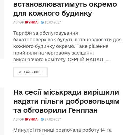
встановлюватимуть окремо
для кожного будинку
АВТОР
IRYNKA
15.03.2017
Тарифи за обслуговування
бахатоповерхівок будуть встановлювати для
кожного будинку окремо. Таке рішення
прийняли на черговому засіданні
виконавчого комітету. СЕРГІЙ НАДАЛ, ...
ДЕТАЛЬНІШЕ
На сесії міськради вирішили
надати пільги добровольцям
та обговорили Генплан
АВТОР
IRYNKA
27.02.2017
Минулої п’ятниці розпочала роботу 14-та