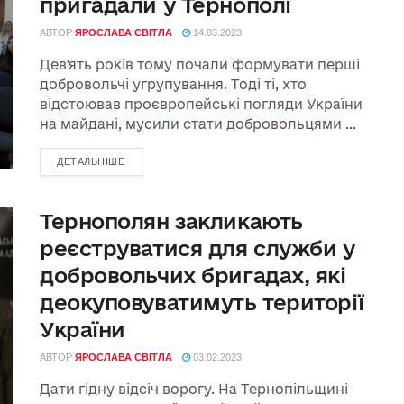
пригадали у Тернополі
АВТОР
ЯРОСЛАВА СВІТЛА
14.03.2023
Дев'ять років тому почали формувати перші
добровольчі угрупування. Тоді ті, хто
відстоював проєвропейські погляди України
на майдані, мусили стати добровольцями ...
ДЕТАЛЬНІШЕ
Тернополян закликають
реєструватися для служби у
добровольчих бригадах, які
деокуповуватимуть території
України
АВТОР
ЯРОСЛАВА СВІТЛА
03.02.2023
Дати гідну відсіч ворогу. На Тернопільщині