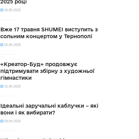
2025 році
19.05.2025
Вже 17 травня SHUMEI виступить з
сольним концертом у Тернополі
15.05.2025
«Креатор-Буд» продовжує
підтримувати збірну з художньої
гімнастики
15.05.2025
Ідеальні заручальні каблучки – які
вони і як вибирати?
29.04.2025