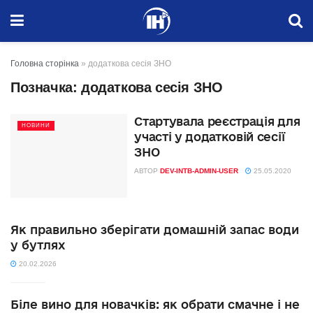
Головна сторінка
»
додаткова сесія ЗНО
Позначка:
додаткова сесія ЗНО
Стартувала реєстрація для
НОВИНИ
участі у додатковій сесії
ЗНО
АВТОР
DEV-INTB-ADMIN-USER
25.05.2020
Як правильно зберігати домашній запас води
у бутлях
20.02.2026
Біле вино для новачків: як обрати смачне і не