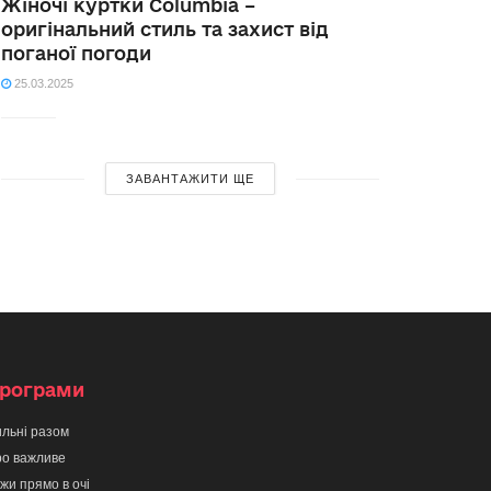
Жіночі куртки Columbia –
оригінальний стиль та захист від
поганої погоди
25.03.2025
ЗАВАНТАЖИТИ ЩЕ
рограми
льні разом
о важливе
жи прямо в очі