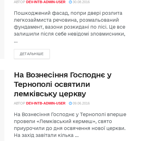
АВТОР
DEV-INTB-ADMIN-USER
30.08.2016
Пошкоджений фасад, попри двері розлита
легкозаймиста речовина, розмальований
фундамент, вазони розкидані по лісі. Це все
залишили після себе невідомі зловмисники,
...
ДЕТАЛЬНІШЕ
На Вознесіння Господнє у
Тернополі освятили
лемківську церкву
АВТОР
DEV-INTB-ADMIN-USER
09.06.2016
На Вознесіння Господнє у Тернополі вперше
провели «Лемківський кермеш», свято
приурочили до дня освячення нової церкви.
На захід завітали кілька ...