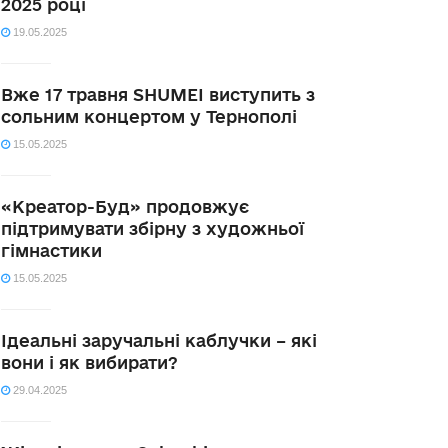
2025 році
19.05.2025
Вже 17 травня SHUMEI виступить з
сольним концертом у Тернополі
15.05.2025
«Креатор-Буд» продовжує
підтримувати збірну з художньої
гімнастики
15.05.2025
Ідеальні заручальні каблучки – які
вони і як вибирати?
29.04.2025