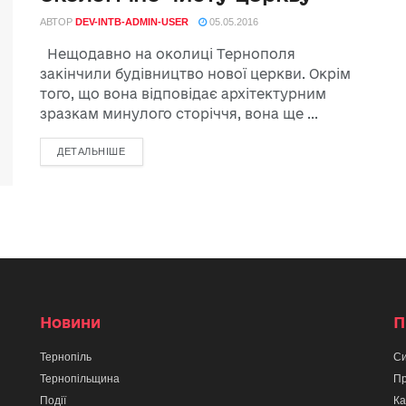
АВТОР
DEV-INTB-ADMIN-USER
05.05.2016
Нещодавно на околиці Тернополя
закінчили будівництво нової церкви. Окрім
того, що вона відповідає архітектурним
зразкам минулого сторіччя, вона ще ...
ДЕТАЛЬНІШЕ
Новини
П
Тернопіль
Си
Тернопільщина
Пр
Події
Ка