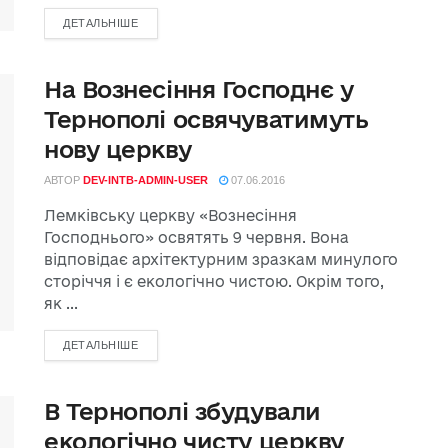
ДЕТАЛЬНІШЕ
На Вознесіння Господнє у
Тернополі освячуватимуть
нову церкву
АВТОР
DEV-INTB-ADMIN-USER
07.06.2016
Лемківську церкву «Вознесіння
Господнього» освятять 9 червня. Вона
відповідає архітектурним зразкам минулого
сторіччя і є екологічно чистою. Окрім того,
як ...
ДЕТАЛЬНІШЕ
В Тернополі збудували
екологічно чисту церкву