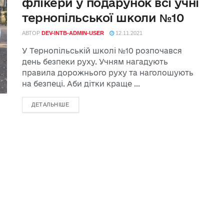
флікери у подарунок всі учні
тернопільської школи №10
АВТОР
DEV-INTB-ADMIN-USER
12.11.2021
У Тернопільській школі №10 розпочався
день безпеки руху. Учням нагадують
правила дорожнього руху та наголошують
на безпеці. Аби дітки краще ...
ДЕТАЛЬНІШЕ