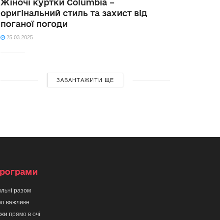
Жіночі куртки Columbia –
оригінальний стиль та захист від
поганої погоди
25.03.2025
ЗАВАНТАЖИТИ ЩЕ
рограми
льні разом
о важливе
жи прямо в очі