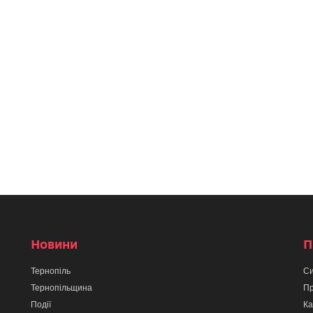
Новини
П
Тернопіль
Си
Тернопільщина
Пр
Події
Ка