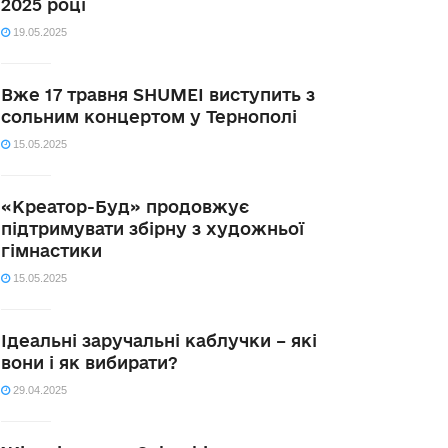
2025 році
19.05.2025
Вже 17 травня SHUMEI виступить з
сольним концертом у Тернополі
15.05.2025
«Креатор-Буд» продовжує
підтримувати збірну з художньої
гімнастики
15.05.2025
Ідеальні заручальні каблучки – які
вони і як вибирати?
29.04.2025