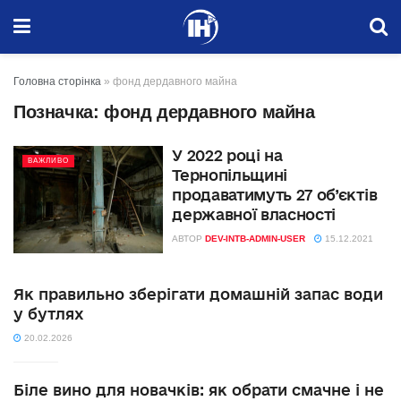
Головна сторінка
»
фонд дердавного майна
Позначка:
фонд дердавного майна
У 2022 році на
ВАЖЛИВО
Тернопільщині
продаватимуть 27 об’єктів
державної власності
АВТОР
DEV-INTB-ADMIN-USER
15.12.2021
Як правильно зберігати домашній запас води
у бутлях
20.02.2026
Біле вино для новачків: як обрати смачне і не