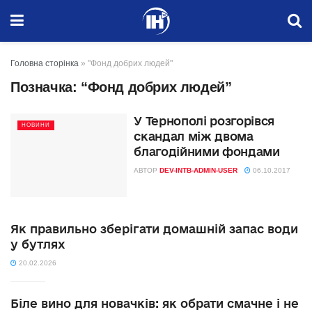
Головна сторінка
»
"Фонд добрих людей"
Позначка:
“Фонд добрих людей”
У Тернополі розгорівся
НОВИНИ
скандал між двома
благодійними фондами
АВТОР
DEV-INTB-ADMIN-USER
06.10.2017
Як правильно зберігати домашній запас води
у бутлях
20.02.2026
Біле вино для новачків: як обрати смачне і не