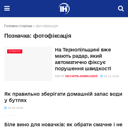
Головна сторінка
»
фотофіксація
Позначка:
фотофіксація
На Тернопільщині вже
НОВИНИ
мають радар, який
автоматично фіксує
порушення швидкості
АВТОР
DEV-INTB-ADMIN-USER
03.12.2018
Як правильно зберігати домашній запас води
у бутлях
20.02.2026
Біле вино для новачків: як обрати смачне і не