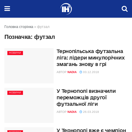
Головна сторінка
»
футзал
Позначка:
футзал
Тернопільська футзальна
НОВИНИ
ліга: лідери минулорічних
змагань знову в грі
АВТОР
NADIA
03.12.2018
У Тернополі визначили
НОВИНИ
переможців другої
футзальної ліги
АВТОР
NADIA
26.03.2018
У Тернополі вже є чемпіон