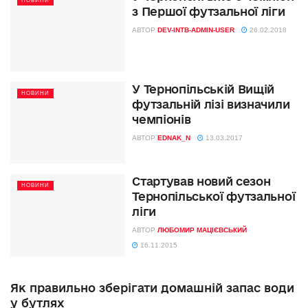
НОВИНИ
з Першої футзальної ліги
АВТОР
DEV-INTB-ADMIN-USER
26.02.2018
У Тернопільській Вищій
НОВИНИ
футзальній лізі визначили
чемпіонів
АВТОР
EDNAK_N
13.03.2017
Стартував новий сезон
НОВИНИ
Тернопільської футзальної
ліги
АВТОР
ЛЮБОМИР МАЦІЄВСЬКИЙ
16.11.2015
Як правильно зберігати домашній запас води
у бутлях