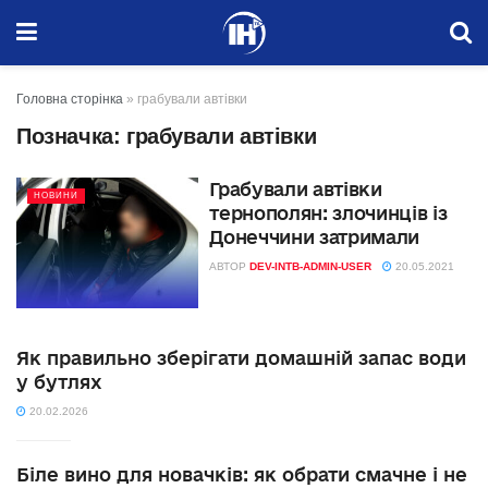
Головна сторінка
»
грабували автівки
Позначка:
грабували автівки
Грабували автівки
НОВИНИ
тернополян: злочинців із
Донеччини затримали
АВТОР
DEV-INTB-ADMIN-USER
20.05.2021
Як правильно зберігати домашній запас води
у бутлях
20.02.2026
Біле вино для новачків: як обрати смачне і не