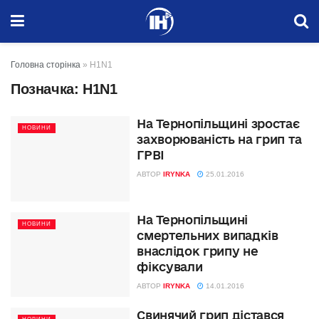
Головна сторінка
»
H1N1
Позначка:
H1N1
На Тернопільщині зростає
НОВИНИ
захворюваність на грип та
ГРВІ
АВТОР
IRYNKA
25.01.2016
На Тернопільщині
НОВИНИ
смертельних випадків
внаслідок грипу не
фіксували
АВТОР
IRYNKA
14.01.2016
Свинячий грип дістався