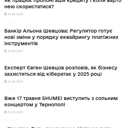
Як працює пролонгація кредиту і коли варто
нею скористатися?
20.06.2025
Банкір Альона Шевцова: Регулятор готує
нові зміни у порядку еквайрингу платіжних
інструментів
20.06.2025
Експерт Євген Шевцов розповів, як бізнесу
захиститься від кібератак у 2025 році
19.05.2025
Вже 17 травня SHUMEI виступить з сольним
концертом у Тернополі
15.05.2025