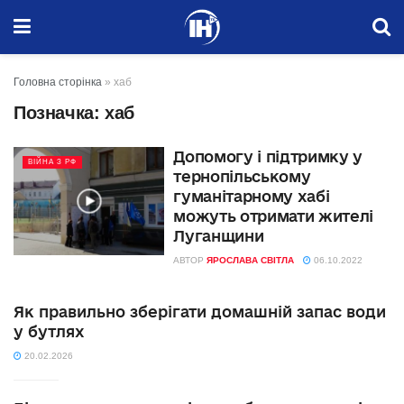
Головна сторінка
»
хаб
Позначка:
хаб
Допомогу і підтримку у
ВІЙНА З РФ
тернопільському
гуманітарному хабі
можуть отримати жителі
Луганщини
АВТОР
ЯРОСЛАВА СВІТЛА
06.10.2022
Як правильно зберігати домашній запас води
у бутлях
20.02.2026